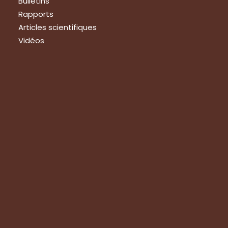
Bulletins
Rapports
Articles scientifiques
Vidéos
Nous rejoindre
Nous rejoindre
Devenir membre
Emplois – stages
Stages au Grab
Apprentissage
Prestations