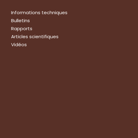
Informations techniques
Bulletins
Rapports
Articles scientifiques
Vidéos
Nous rejoindre
Nous rejoindre
Devenir membre
Emplois – stages
Stages au Grab
Apprentissage