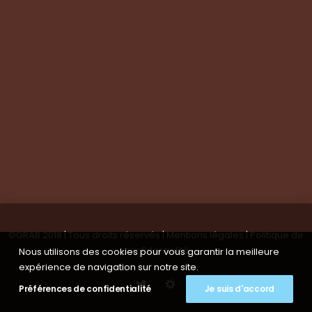
Suivez-nous
Nous contacter
Tous les articles
En bref
Newsletter
©GRAB 2018 | Tous droits réservés |
Mentions légales
|
Politique de
confidentialité
Nous utilisons des cookies pour vous garantir la meilleure
expérience de navigation sur notre site.
Préférences de confidentialité
Je suis d'accord