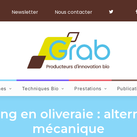
Newsletter
Nous contacter
hes
Techniques Bio
Prestations
Publicat
ng en oliveraie : altern
mécanique