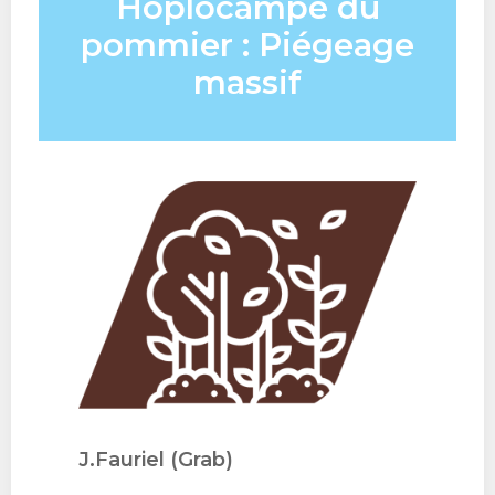
Hoplocampe du
pommier : Piégeage
massif
J.Fauriel (Grab)