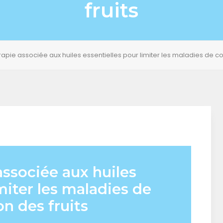
fruits
apie associée aux huiles essentielles pour limiter les maladies de co
ssociée aux huiles
miter les maladies de
n des fruits