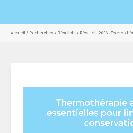
Accueil
Recherches
Résultats
Résultats 2006 : Thermothér
Thermothérapie a
essentielles pour li
conservatio