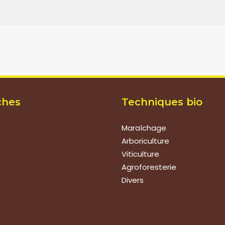
ches
Techniques bio
Maraîchage
Arboriculture
Viticulture
Agroforesterie
Divers