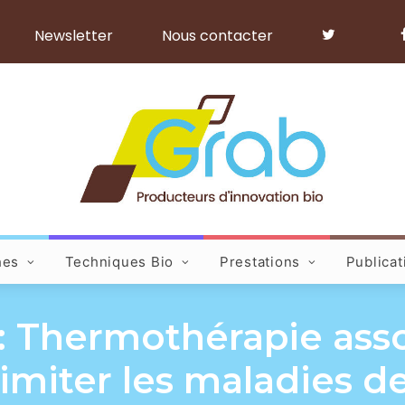
Newsletter
Nous contacter
hes
Techniques Bio
Prestations
Publicat
 : Thermothérapie asso
limiter les maladies 