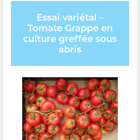
Essai variétal –
Tomate Grappe en
culture greffée sous
abris