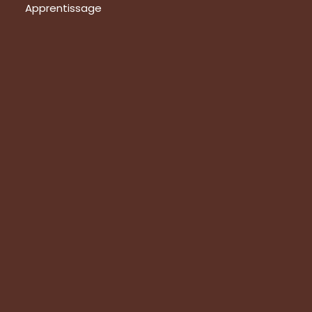
Apprentissage
Prestations
Formations
Evaluation de vos produits
Expertise technique
Visite de groupes
Suivez-nous
Nous contacter
Tous les articles
En bref
Newsletter