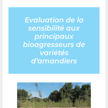
Evaluation de la
sensibilité aux
principaux
bioagresseurs de
variétés
d’amandiers