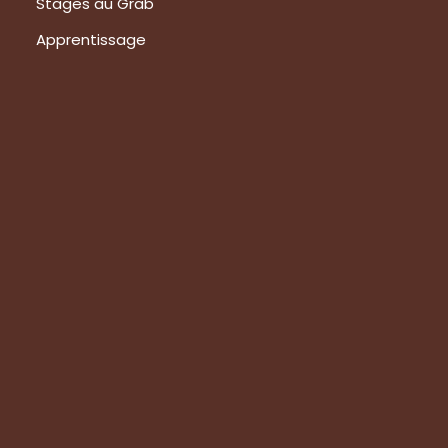
Stages au Grab
Apprentissage
Prestations
Formations
Evaluation de vos produits
Expertise technique
Visite de groupes
Suivez-nous
Nous contacter
Tous les articles
En bref