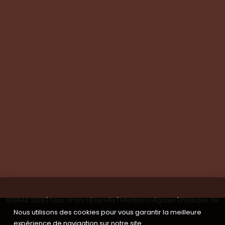
Expertise technique
Visite de groupes
Suivez-nous
Nous contacter
Tous les articles
En bref
Newsletter
©GRAB 2018 | Tous droits réservés |
Mentions légales
|
Politique de
confidentialité
Nous utilisons des cookies pour vous garantir la meilleure
expérience de navigation sur notre site.