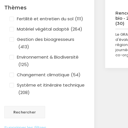
Thèmes
Renco
bio -
Fertilité et entretien du sol
(111)
(30)
Matériel végétal adapté
(264)
Le GRA
Gestion des bioagresseurs
d'éval
région
(413)
journé
co-or
Environnement & Biodiversité
(125)
Changement climatique
(54)
Système et itinéraire technique
(208)
Supprimer les filtres