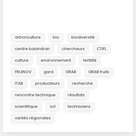
arboriculture
bio
biodiversité
centre balandran
chercheurs
CTIFL
culture
environnement
fertilité
FRUINOV
gard
GRAB
GRAB fruits
ITAB
producteurs
recherche
rencontre technique
résultats
scientifique
sol
techniciens
varités régionales