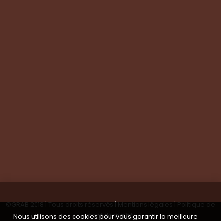
Evaluation de vos produits
Expertise technique
Visite de groupes
Suivez-nous
Nous contacter
Tous les articles
En bref
Newsletter
©GRAB 2018 | Tous droits réservés |
Mentions légales
|
Politique de
confidentialité
Nous utilisons des cookies pour vous garantir la meilleure