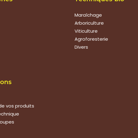
Maraîchage
Arboriculture
Viticulture
Agroforesterie
Divers
ions
de vos produits
technique
roupes