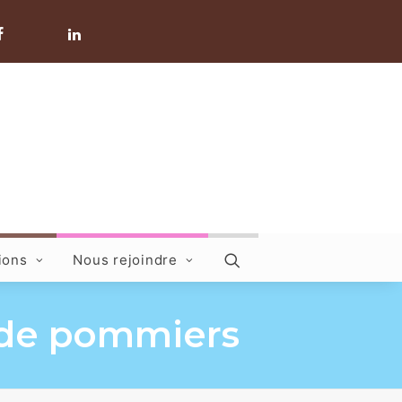
ions
Nous rejoindre
s de pommiers