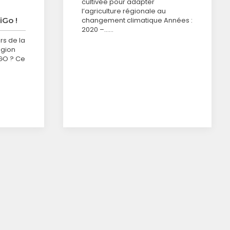
cultivée pour adapter
l’agriculture régionale au
iGo !
changement climatique Années :
2020 –……
rs de la
égion
iGO ? Ce