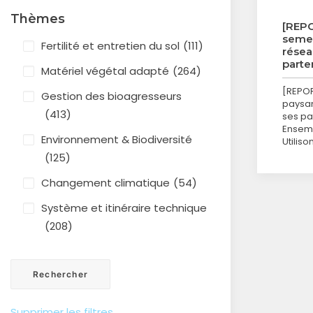
Thèmes
[REP
semen
Fertilité et entretien du sol
(111)
résea
parte
Matériel végétal adapté
(264)
[REPO
Gestion des bioagresseurs
paysan
(413)
ses pa
Ensemb
Environnement & Biodiversité
Utiliso
(125)
Changement climatique
(54)
Système et itinéraire technique
(208)
Supprimer les filtres