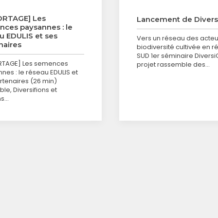
ORTAGE] Les
Lancement de Divers
ces paysannes : le
u EDULIS et ses
Vers un réseau des acteu
naires
biodiversité cultivée en r
SUD 1er séminaire Divers
RTAGE] Les semences
projet rassemble des…
nes : le réseau EDULIS et
rtenaires (26 min)
le, Diversifions et
ns…