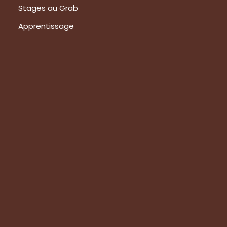
Stages au Grab
Apprentissage
Prestations
Formations
Evaluation de vos produits
Expertise technique
Visite de groupes
Suivez-nous
Nous contacter
Tous les articles
En bref