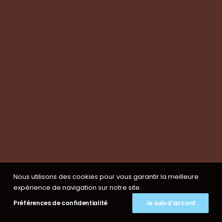
Prestations
Formations
Evaluation de vos produits
Expertise technique
Visite de groupes
Suivez-nous
Nous contacter
Tous les articles
Nous utilisons des cookies pour vous garantir la meilleure
En bref
expérience de navigation sur notre site.
Newsletter
Préférences de confidentialité
Je suis d'accord