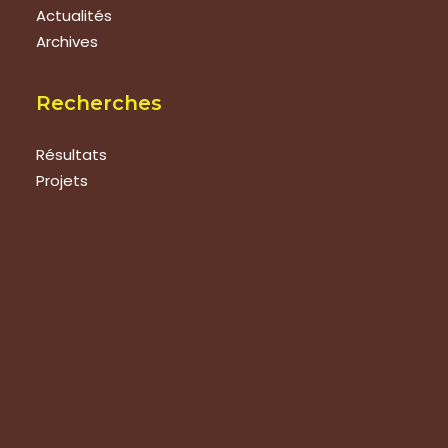
Actualités
Archives
Recherches
Résultats
Projets
Techniques bio
Maraîchage
Arboriculture
Viticulture
Agroforesterie
Divers