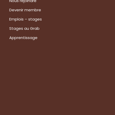
Nous rejoindre
Devenir membre
Emplois – stages
Stages au Grab
Apprentissage
Prestations
Formations
Evaluation de vos produits
Expertise technique
Visite de groupes
Suivez-nous