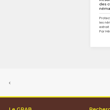
des c
némat
Protec
les né
extrai
Par Hé
Le GRAB
Recher