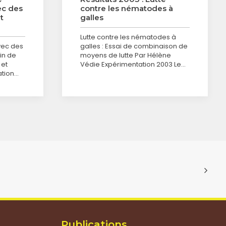
ec des
contre les nématodes à
t
galles
Lutte contre les nématodes à
avec des
galles : Essai de combinaison de
in de
moyens de lutte Par Hélène
 et
Védie Expérimentation 2003 Le…
ation…
Publications