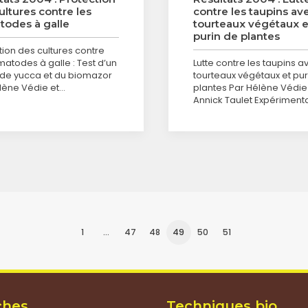
ultures contre les
contre les taupins av
odes à galle
tourteaux végétaux e
purin de plantes
tion des cultures contre
matodes à galle : Test d’un
Lutte contre les taupins 
t de yucca et du biomazor
tourteaux végétaux et pur
lène Védie et…
plantes Par Hélène Védie
Annick Taulet Expériment
1
…
47
48
49
50
51
ches
Techniques bio