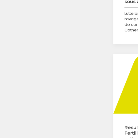
sous 
Lutte 
ravage
de con
Cather
Résul
Ferti