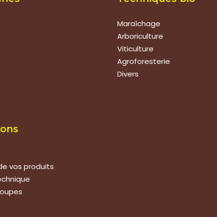
Maraîchage
Arboriculture
Viticulture
Agroforesterie
Divers
ions
de vos produits
technique
roupes