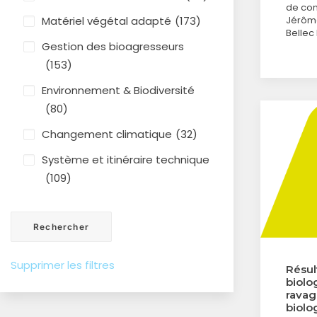
de con
Matériel végétal adapté
(173)
Jérôme
Bellec
Gestion des bioagresseurs
(153)
Environnement & Biodiversité
(80)
Changement climatique
(32)
Système et itinéraire technique
(109)
Supprimer les filtres
Résul
biolo
ravag
biolo