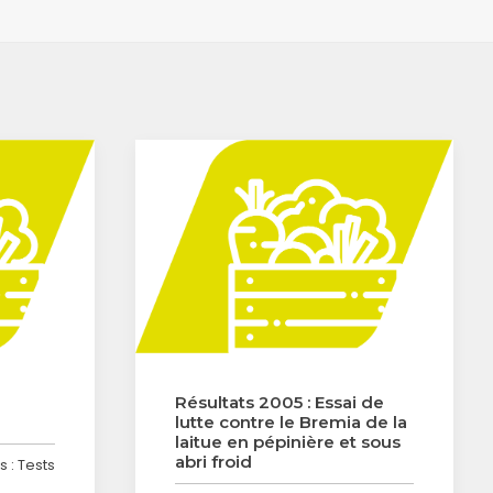
e
Résultats 2005 : Essai de
lutte contre le Bremia de la
laitue en pépinière et sous
abri froid
 : Tests