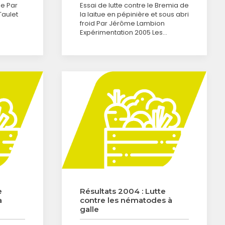
de Par
Essai de lutte contre le Bremia de
Taulet
la laitue en pépinière et sous abri
froid Par Jérôme Lambion
Expérimentation 2005 Les…
e
Résultats 2004 : Lutte
a
contre les nématodes à
galle