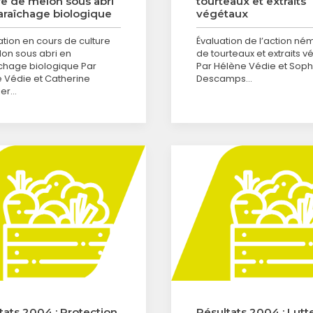
re de melon sous abri
tourteaux et extraits
raîchage biologique
végétaux
sation en cours de culture
Évaluation de l’action né
on sous abri en
de tourteaux et extraits 
hage biologique Par
Par Hélène Védie et Soph
 Védie et Catherine
Descamps…
ier…
tats 2004 : Protection
Résultats 2004 : Lutt