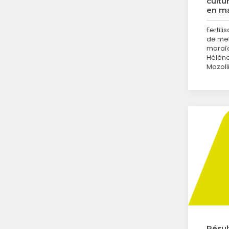
cultu
en ma
Fertili
de mel
maraîc
Hélène
Mazoll
Résul