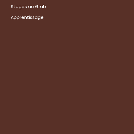
Stages au Grab
Apprentissage
Prestations
Formations
Evaluation de vos produits
Expertise technique
Visite de groupes
Suivez-nous
Nous contacter
Tous les articles