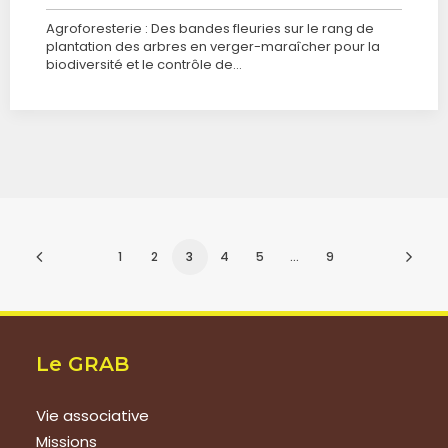
Agroforesterie : Des bandes fleuries sur le rang de
plantation des arbres en verger-maraîcher pour la
biodiversité et le contrôle de…
1
2
3
4
5
…
9
Le GRAB
Vie associative
Missions