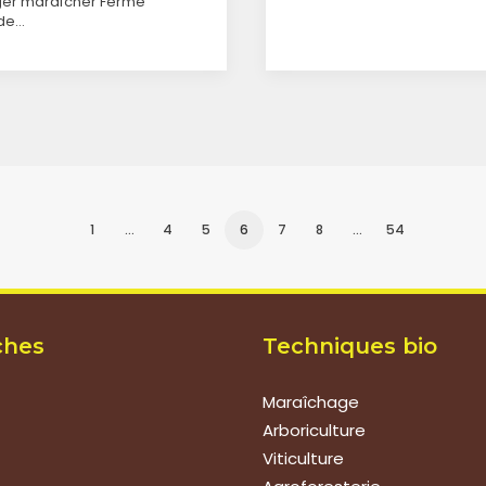
ger maraîcher Ferme
 de…
1
…
4
5
6
7
8
…
54
ches
Techniques bio
Maraîchage
Arboriculture
Viticulture