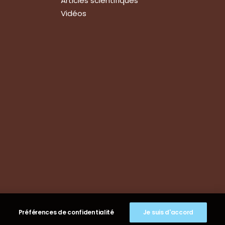
Articles scientifiques
Vidéos
Suivez-nous
Nous contacter
Tous les articles
En bref
Newsletter
Préférences de confidentialité
Je suis d'accord