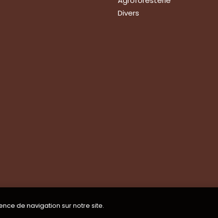
Agroforesterie
Divers
ions
de vos produits
technique
roupes
ence de navigation sur notre site.
de confidentialité