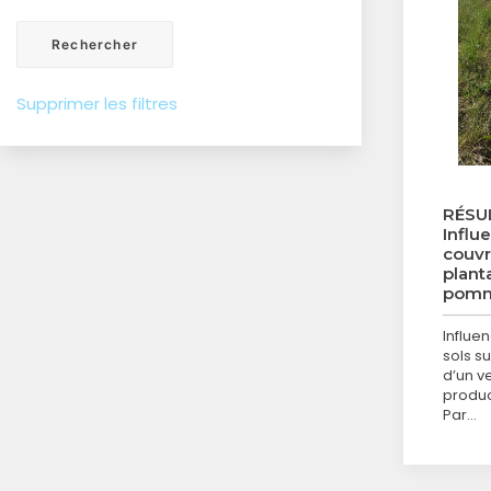
Supprimer les filtres
RÉSU
Influ
couvr
plant
pommi
Influe
sols su
d’un v
produc
Par…