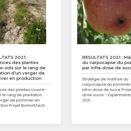
LTATS 2021:
RESULTATS 2021 : Maî
ences des plantes
du carpocapse du p
e-sols sur le rang de
par infra-dose de suc
ation d’un verger de
er en production
Stratégie de maîtrise du
carpocapse du pommier
nces des plantes couvre-
infra-dose de sucre Projet
r le rang de plantation
dose sucre – Expériment
erger de pommier en
2021…
tion Projet BioHortiTech