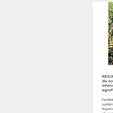
RESUL
du so
intens
agrof
Fertili
systèm
légume