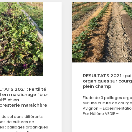
RESULTATS 2021 : pai
organiques sur cour
plein champ
TATS 2021 : Fertilité
l en maraîchage "bio-
Etude de 3 paillages org
if" et en
sur une culture de courge
oresterie maraîchère
Avignon – Expérimentatio
Par Hélène VEDIE –…
té du sol dans différents
es de cultures de
s : paillages organiques