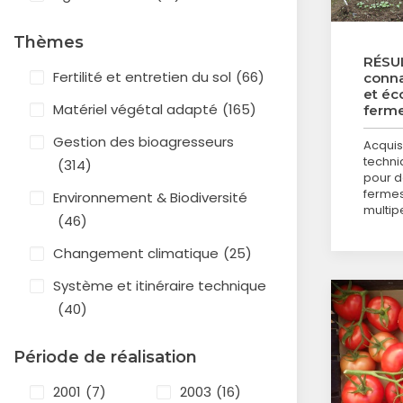
Thèmes
RÉSUL
Fertilité et entretien du sol
(66)
conna
et éc
Matériel végétal adapté
(165)
ferme
Gestion des bioagresseurs
Acquis
techni
(314)
pour d
fermes
Environnement & Biodiversité
multip
(46)
Changement climatique
(25)
Système et itinéraire technique
(40)
Période de réalisation
2001
(7)
2003
(16)