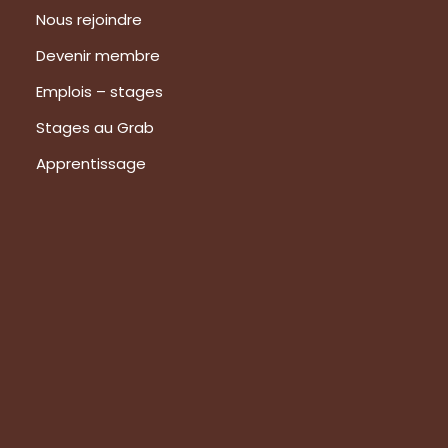
Nous rejoindre
Devenir membre
Emplois – stages
Stages au Grab
Apprentissage
Prestations
Formations
Evaluation de vos produits
Expertise technique
Visite de groupes